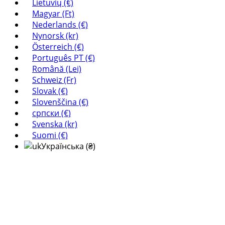
Lietuvių (€)
Magyar (Ft)
Nederlands (€)
Nynorsk (kr)
Österreich (€)
Português PT (€)
Română (Lei)
Schweiz (Fr)
Slovak (€)
Slovenščina (€)
српски (€)
Svenska (kr)
Suomi (€)
Українська (₴)