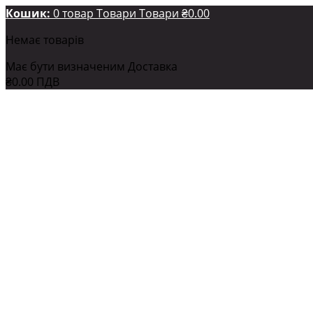
Кошик:
0
товар
Товари
Товари
₴0.00
Немає товарів
Має бути визначеним
Доставка
₴0.00
ПДВ
₴0.00
Всього:
Ціни з ПДВ
Оформити
Ваш рахунок
Товар успішно додано до Вашого кошика
Кількість
Всього:
0
товарів у кошику.
1 товар у кошику.
Всього товарів на суму: (з податком)
Загальна вартість доставки: (з податком)
Має бути 
ПДВ
₴0.00
Всього: (з податком)