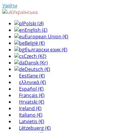
Увійти
Українська
Polski (zł)
English (£)
European Union (€)
België (€)
български език (€)
Czech (Kč)
Dansk (Kr)
Deutsch (€)
Eestlane (€)
ελληνικά (€)
Español (€)
Français (€)
Hrvatski (€)
Ireland (€)
Italiano (€)
Latvietis (€)
Lëtzebuerg (€)