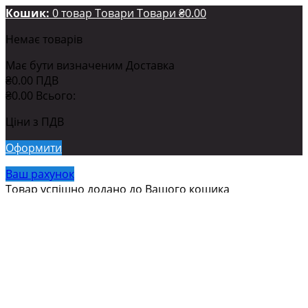
Кошик:
0
товар
Товари
Товари
₴0.00
Немає товарів
Має бути визначеним
Доставка
₴0.00
ПДВ
₴0.00
Всього:
Ціни з ПДВ
Оформити
Ваш рахунок
Товар успішно додано до Вашого кошика
Кількість
Всього:
0
товарів у кошику.
1 товар у кошику.
Всього товарів на суму: (з податком)
Загальна вартість доставки: (з податком)
Має бути
визначеним
ПДВ
₴0.00