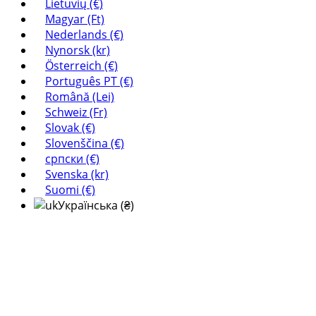
Lietuvių (€)
Magyar (Ft)
Nederlands (€)
Nynorsk (kr)
Österreich (€)
Português PT (€)
Română (Lei)
Schweiz (Fr)
Slovak (€)
Slovenščina (€)
српски (€)
Svenska (kr)
Suomi (€)
Українська (₴)