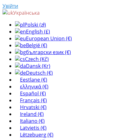
Увійти
Українська
Polski (zł)
English (£)
European Union (€)
België (€)
български език (€)
Czech (Kč)
Dansk (Kr)
Deutsch (€)
Eestlane (€)
ελληνικά (€)
Español (€)
Français (€)
Hrvatski (€)
Ireland (€)
Italiano (€)
Latvietis (€)
Lëtzebuerg (€)