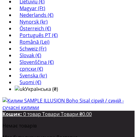
Lietuvių (€)
Magyar (Ft)
Nederlands (€)
Nynorsk (kr)
Österreich (€)
Português PT (€)
Română (Lei)
Schweiz (Fr)
Slovak (€)
Slovenščina (€)
српски (€)
Svenska (kr)
Suomi (€)
Українська (₴)
Кошик:
0
товар
Товари
Товари
₴0.00
Немає товарів