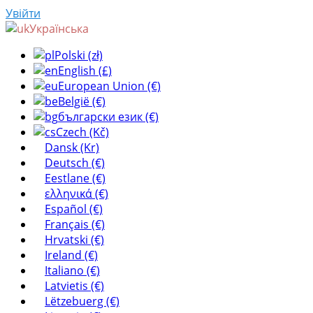
Увійти
Українська
Polski (zł)
English (£)
European Union (€)
België (€)
български език (€)
Czech (Kč)
Dansk (Kr)
Deutsch (€)
Eestlane (€)
ελληνικά (€)
Español (€)
Français (€)
Hrvatski (€)
Ireland (€)
Italiano (€)
Latvietis (€)
Lëtzebuerg (€)