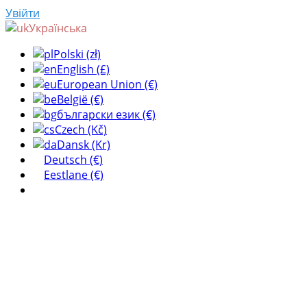
Увійти
Українська
Polski (zł)
English (£)
European Union (€)
België (€)
български език (€)
Czech (Kč)
Dansk (Kr)
Deutsch (€)
Eestlane (€)