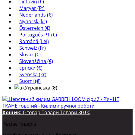
Lietuvių (€)
Magyar (Ft)
Nederlands (€)
Nynorsk (kr)
Österreich (€)
Português PT (€)
Română (Lei)
Schweiz (Fr)
Slovak (€)
Slovenščina (€)
српски (€)
Svenska (kr)
Suomi (€)
Українська (₴)
Кошик:
0
товар
Товари
Товари
₴0.00
Немає товарів