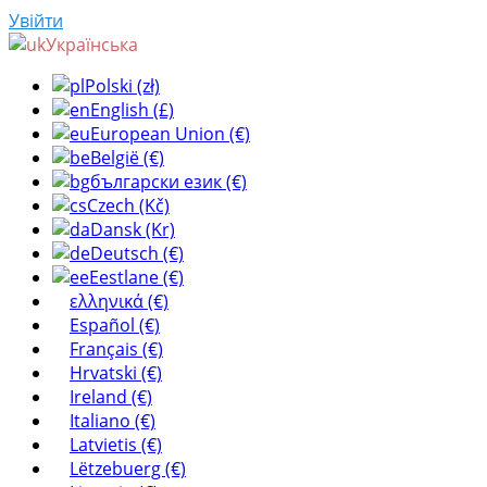
Увійти
Українська
Polski (zł)
English (£)
European Union (€)
België (€)
български език (€)
Czech (Kč)
Dansk (Kr)
Deutsch (€)
Eestlane (€)
ελληνικά (€)
Español (€)
Français (€)
Hrvatski (€)
Ireland (€)
Italiano (€)
Latvietis (€)
Lëtzebuerg (€)