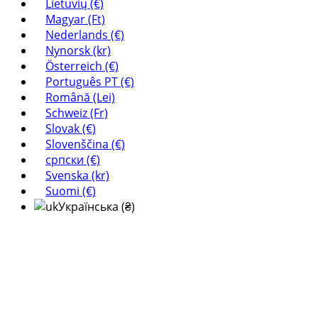
Lietuvių (€)
Magyar (Ft)
Nederlands (€)
Nynorsk (kr)
Österreich (€)
Português PT (€)
Română (Lei)
Schweiz (Fr)
Slovak (€)
Slovenščina (€)
српски (€)
Svenska (kr)
Suomi (€)
Українська (₴)