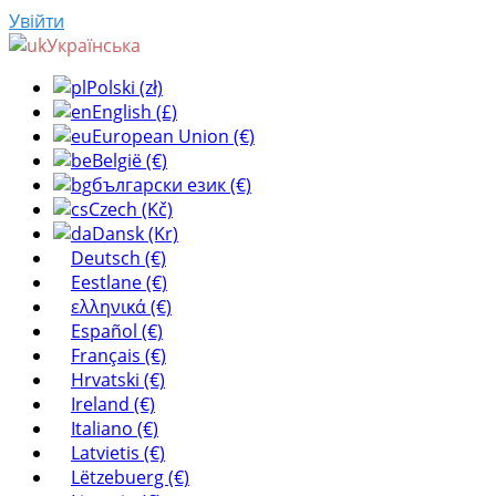
Увійти
Українська
Polski (zł)
English (£)
European Union (€)
België (€)
български език (€)
Czech (Kč)
Dansk (Kr)
Deutsch (€)
Eestlane (€)
ελληνικά (€)
Español (€)
Français (€)
Hrvatski (€)
Ireland (€)
Italiano (€)
Latvietis (€)
Lëtzebuerg (€)